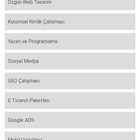
Özgün Web Tasarım
Kurumsal Kimlik Çalısması
Yazım ve Programlama
Sosyal Medya
SEO Çalışması
E Ticaret Paketleri
Google ADS
Mobil Uygulama